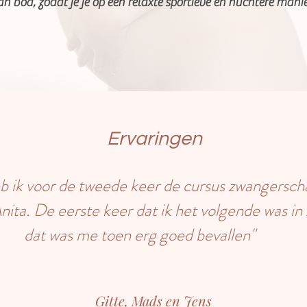
bod, zodat je je op een relaxte sportieve en nuchtere manie
Ervaringen
eb ik voor de tweede keer de cursus zwangersc
Anita. De eerste keer dat ik het volgende was i
dat was me toen erg goed bevallen"
Gitte, Mads en Jens