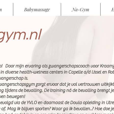
m
Babymassage
Na-Gym
E
ym.nl
ap! Door mijn ervaring als zwangerschapscoach voor Kraam
in diverse health-welness centers in Capelle a/d IJssel en R
wangerschap is.
 zwangerschapsgym zorgt ervoor dat je vol vertrouwen uitkijkt
ng tíjdens de bevalling. De training ná de bevalling brengt j
ijven bewegen!
evolgd via de YVLO en daarnaast de Doula opleiding in Utrec
 af. Mag ik blijven sporten? Waar ga ik bevallen..? Hoe doe je