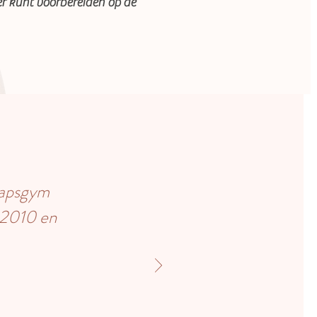
r kunt voorbereiden op de
hapsgym
n 2010 en